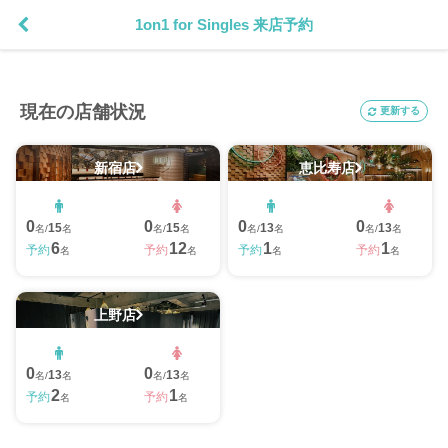
1on1 for Singles 来店予約
現在の店舗状況
更新する
新宿店
恵比寿店
0
0
0
0
15
15
13
13
名/
名
名/
名
名/
名
名/
名
6
12
1
1
予約
予約
予約
予約
名
名
名
名
上野店
0
0
13
13
名/
名
名/
名
2
1
予約
予約
名
名