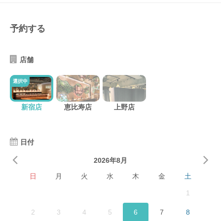
予約する
店舗
選択中
新宿店
恵比寿店
上野店
日付
2026年8月
日
月
火
水
木
金
土
1
2
3
4
5
6
7
8